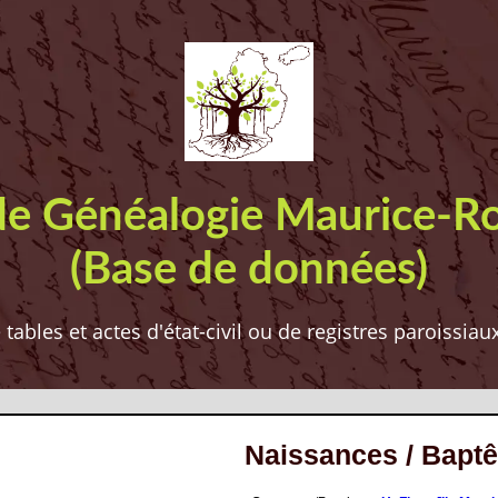
de Généalogie Maurice-R
(Base de données)
ables et actes d'état-civil ou de registres paroissia
Naissances / Bapt