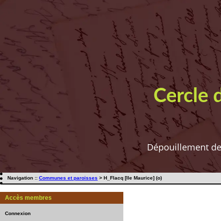
Cercle 
Dépouillement de t
Navigation ::
Communes et paroisses
> H_Flacq [Ile Maurice] (o)
Accès membres
Connexion