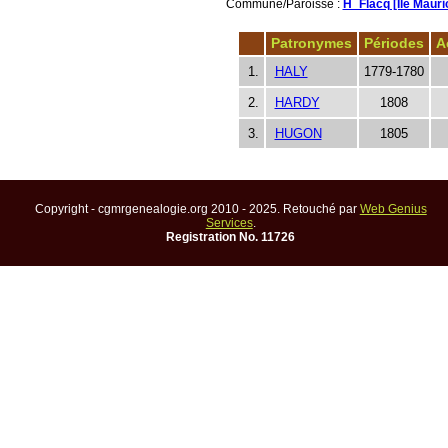
Commune/Paroisse :
H_Flacq [Ile Mauri
Patronymes
Périodes
A
1.
HALY
1779-1780
2.
HARDY
1808
3.
HUGON
1805
Copyright - cgmrgenealogie.org 2010 - 2025. Retouché par
Web Genius
Services
.
Registration No. 11726