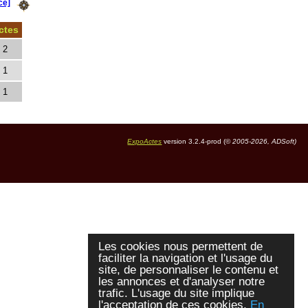
ce]
ctes
2
1
1
ExpoActes
version 3.2.4-prod (©
2005-2026, ADSoft)
Les cookies nous permettent de
faciliter la navigation et l'usage du
site, de personnaliser le contenu et
les annonces et d'analyser notre
trafic. L'usage du site implique
l'acceptation de ces cookies.
En