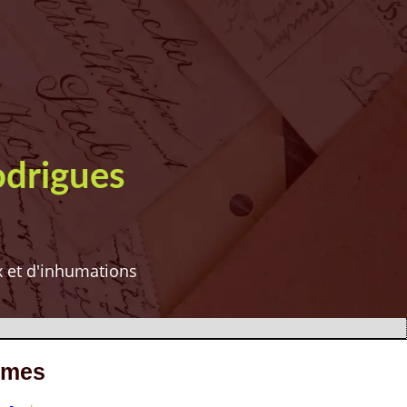
odrigues
ux et d'inhumations
êmes