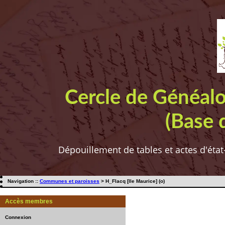
Cercle de Généal
(Base 
Dépouillement de tables et actes d'état
Navigation ::
Communes et paroisses
> H_Flacq [Ile Maurice] (o)
Accès membres
Connexion