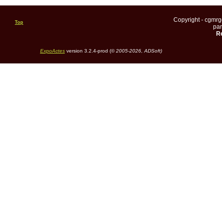
Copyright - cgmr
Top
pa
Re
ExpoActes
version 3.2.4-prod (©
2005-2026, ADSoft)