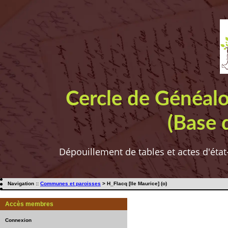
Cercle de Généal
(Base 
Dépouillement de tables et actes d'état
Navigation ::
Communes et paroisses
> H_Flacq [Ile Maurice] (o)
Accès membres
Connexion