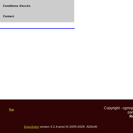
Conditions d'accès
Contact
Copyright - cgmr
Top
pa
Re
ExpoActes
version 3.2.4-prod (©
2005-2026, ADSoft)