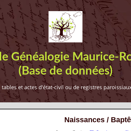
de Généalogie Maurice-R
(Base de données)
ables et actes d'état-civil ou de registres paroissia
Naissances / Bapt