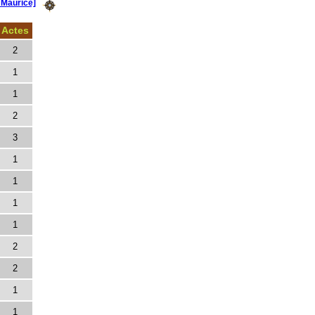
Maurice]
Actes
2
1
1
2
3
1
1
1
1
2
2
1
1