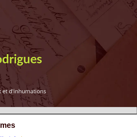
odrigues
ux et d'inhumations
êmes