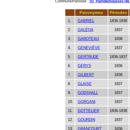
Commune/Paroisse :
TD_Pamplemousses [Ile 
Patronymes
Périodes
1.
GABRIEL
1836-1838
2.
GALÉQA
1837
3.
GAROTEAU
1838
4.
GENEVIÈVE
1837
5.
GERTRUDE
1836-1837
6.
GERYS
1836
7.
GILBERT
1838
8.
GLAISE
1837
9.
GODSHALL
1837
10.
GORGANI
1837
11.
GOTTELIER
1836-1838
12.
GOURDIN
1837
13.
GRANCOURT
1836