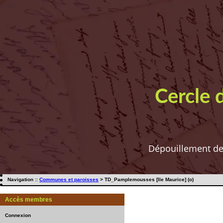
Cercle 
Dépouillement de t
Navigation ::
Communes et paroisses
> TD_Pamplemousses [Ile Maurice] (o)
Accès membres
Connexion