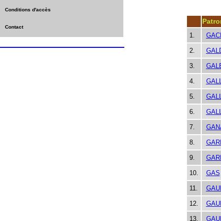
Conditions d'accès
Patr
Contact
1.
GAC
2.
GAL
3.
GAL
4.
GAL
5.
GAL
6.
GAL
7.
GAN
8.
GAR
9.
GAR
10.
GAS
11.
GAU
12.
GAU
13.
GAU