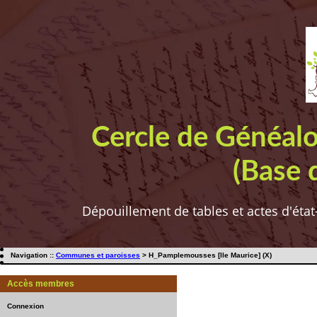
Cercle de Généal
(Base 
Dépouillement de tables et actes d'état
Navigation ::
Communes et paroisses
> H_Pamplemousses [Ile Maurice] (X)
Accès membres
Connexion