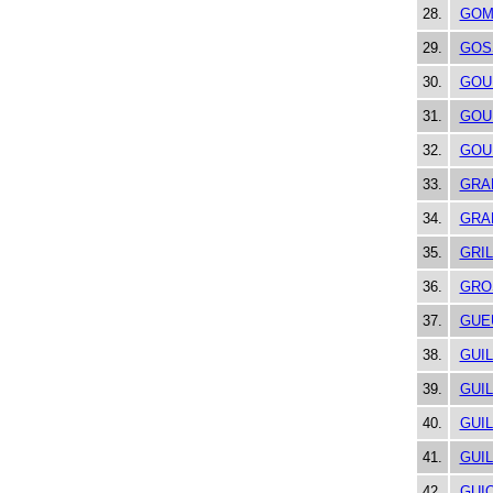
28.
GOM
29.
GOS
30.
GOU
31.
GOU
32.
GOU
33.
GRA
34.
GRA
35.
GRIL
36.
GRO
37.
GUE
38.
GUI
39.
GUI
40.
GUI
41.
GUI
42.
GUI