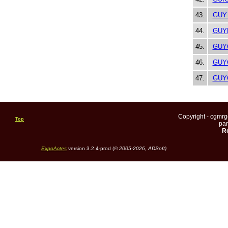
43.
GUY
44.
GUY
45.
GUY
46.
GUY
47.
GUY
Copyright - cgmr
Top
pa
Re
ExpoActes
version 3.2.4-prod (©
2005-2026, ADSoft)