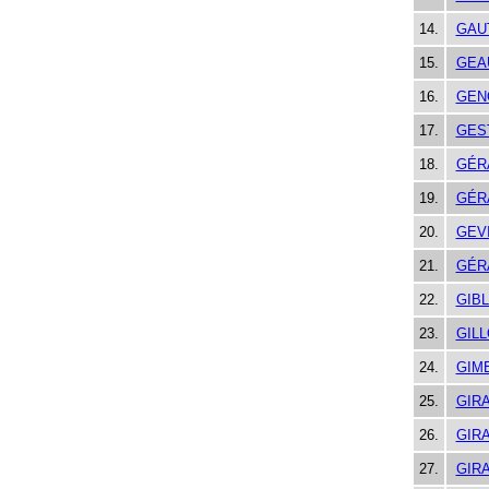
14.
GAU
15.
GEA
16.
GEN
17.
GES
18.
GÉR
19.
GÉR
20.
GEV
21.
GÉR
22.
GIB
23.
GIL
24.
GIM
25.
GIR
26.
GIR
27.
GIR