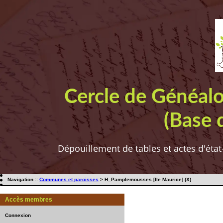
Cercle de Généal
(Base 
Dépouillement de tables et actes d'état
Navigation ::
Communes et paroisses
> H_Pamplemousses [Ile Maurice] (X)
Accès membres
Connexion