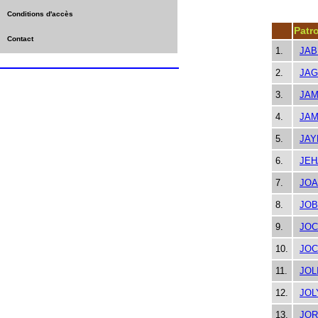
Conditions d'accès
Patr
Contact
1.
JAB
2.
JA
3.
JA
4.
JAM
5.
JAY
6.
JEH
7.
JOA
8.
JO
9.
JOC
10.
JOC
11.
JOL
12.
JOL
13.
JO