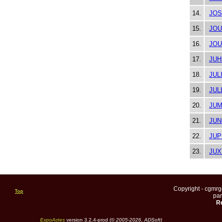
14.
JOS
15.
JO
16.
JO
17.
JUH
18.
JUL
19.
JUL
20.
JU
21.
JUN
22.
JUP
23.
JUX
Copyright - cgmr
Top
pa
Re
ExpoActes
version 3.2.4-prod (©
2005-2026, ADSoft)