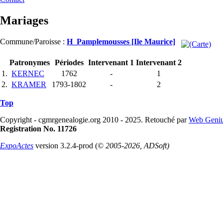
Mariages
Commune/Paroisse :
H_Pamplemousses [Ile Maurice]
Patronymes
Périodes
Intervenant 1
Intervenant 2
1.
KERNEC
1762
-
1
2.
KRAMER
1793-1802
-
2
Top
Copyright - cgmrgenealogie.org 2010 - 2025. Retouché par
Web Geniu
Registration No. 11726
ExpoActes
version 3.2.4-prod (©
2005-2026, ADSoft)