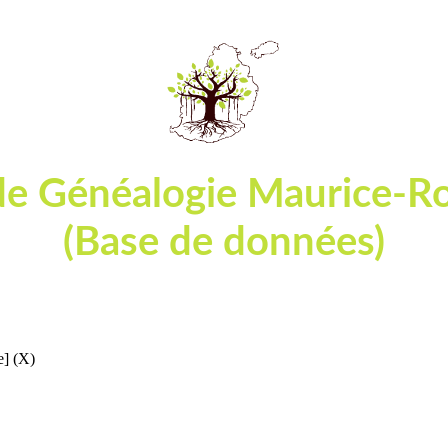
de Généalogie Maurice-R
(Base de données)
ables et actes d'état-civil ou de registres paroissia
] (X)