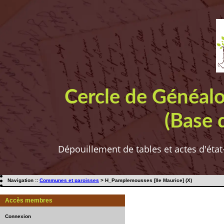
Cercle de Généal
(Base 
Dépouillement de tables et actes d'état
Navigation ::
Communes et paroisses
> H_Pamplemousses [Ile Maurice] (X)
Accès membres
Connexion