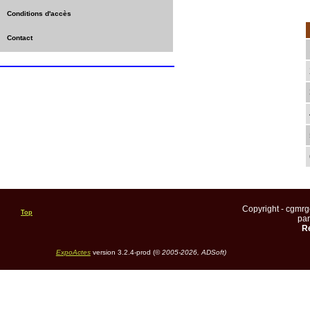
Conditions d'accès
Contact
Copyright - cgmr
Top
pa
Re
ExpoActes
version 3.2.4-prod (©
2005-2026, ADSoft)