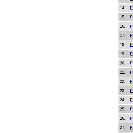
14.
P
15.
P
16.
P
17.
P
18.
P
19.
P
20.
P
21.
P
22.
P
23.
P
24.
P
25.
P
26.
P
27.
P