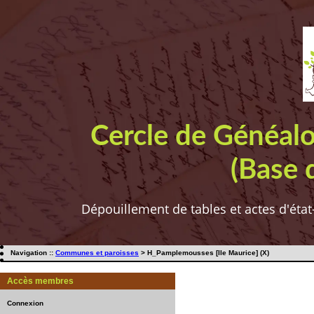
Cercle de Généal
(Base 
Dépouillement de tables et actes d'état
Navigation ::
Communes et paroisses
> H_Pamplemousses [Ile Maurice] (X)
Accès membres
Connexion