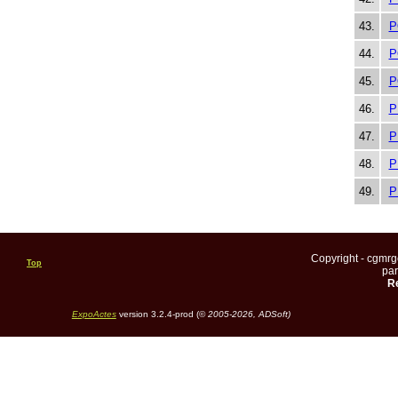
43.
P
44.
P
45.
P
46.
P
47.
P
48.
P
49.
P
Copyright - cgmr
Top
pa
Re
ExpoActes
version 3.2.4-prod (©
2005-2026, ADSoft)