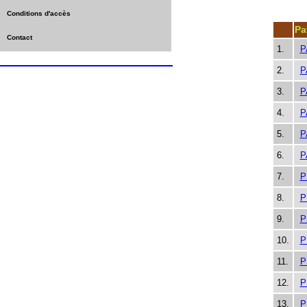
Conditions d'accès
Pa
Contact
1.
P
2.
P
3.
P
4.
P
5.
P
6.
P
7.
P
8.
P
9.
P
10.
P
11.
P
12.
P
13.
P