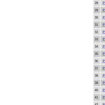
28.
P
29.
P
30.
P
31.
P
32.
P
33.
P
34.
P
35.
P
36.
P
37.
P
38.
P
39.
P
40.
P
41.
P
42.
P